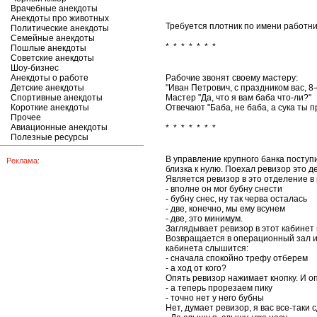
Врачебные анекдоты
Анекдоты про животных
Требуется плотник по имени работни
Политические анекдоты
Семейные анекдоты
* * * * * * *
Пошлые анекдоты
Советские анекдоты
Шоу-бизнес
Анекдоты о работе
Рабочие звонят своему мастеру:
Детские анекдоты
"Иван Петрович, с праздником вас, 8-
Спортивные анекдоты
Мастер "Да, что я вам баба что-ли?"
Короткие анекдоты
Отвечают "Баба, не баба, а сука ты п
Прочее
Авиационные анекдоты
* * * * * * *
Полезные ресурсы
В управление крупного банка поступ
Реклама:
близка к нулю. Поехал ревизор это д
Является ревизор в это отделение в 
- вполне он мог бубну снести
- бубну снес, ну так черва осталась
- две, конечно, мы ему всунем
- две, это минимум.
Заглядывает ревизор в этот кабинет и
Возвращается в операционный зал и н
кабинета слышится:
- сначала спокойно трефу отберем
- а ход от кого?
Опять ревизор нажимает кнопку. И о
- а теперь прорезаем пику
- точно нет у него бубны
Нет, думает ревизор, я вас все-таки