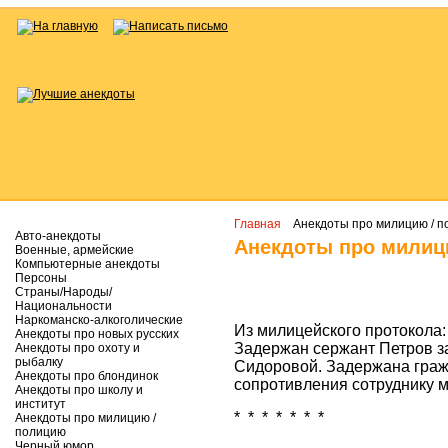
Главная
Анекдоты про милицию / 
Авто-анекдоты
Анекдоты про мили
Военные, армейские
Компьютерные анекдоты
Персоны
Страны/Народы/
Национальности
Наркоманско-алкоголические
Из милицейского протокола:
Анекдоты про новых русских
Задержан сержант Петров з
Анекдоты про охоту и
рыбалку
Сидоровой. Задержана граж
Анекдоты про блондинок
сопротивления сотруднику 
Анекдоты про школу и
институт
* * * * * * *
Анекдоты про милицию /
полицию
Черный юмор