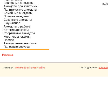
Врачебные анекдоты
наз
Анекдоты про животных
Политические анекдоты
Семейные анекдоты
Пошлые анекдоты
Советские анекдоты
Шоу-бизнес
Анекдоты о работе
Детские анекдоты
Спортивные анекдоты
Короткие анекдоты
Прочее
Авиационные анекдоты
Полезные ресурсы
Реклама:
техподдержка:
support
ARTtech -
комплексный аудит сайта