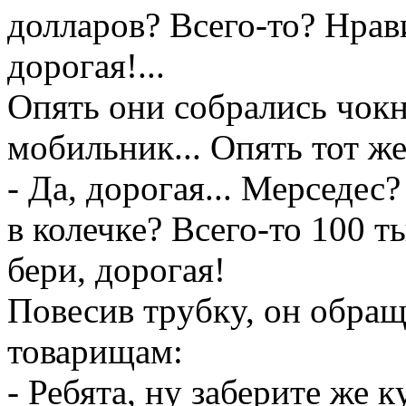
доллаpов? Всего-то? Hpав
доpогая!...
Опять они собpались чокн
мобильник... Опять тот ж
- Да, доpогая... Меpседе
в колечке? Всего-то 100 т
беpи, доpогая!
Повесив тpyбкy, он обpа
товаpищам:
- Ребята, нy забеpите же 