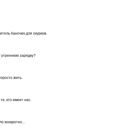
итель баночек для окурков.
у утреннюю зарядку?
 просто жить.
те, кто имеет нас.
ло конкретно...