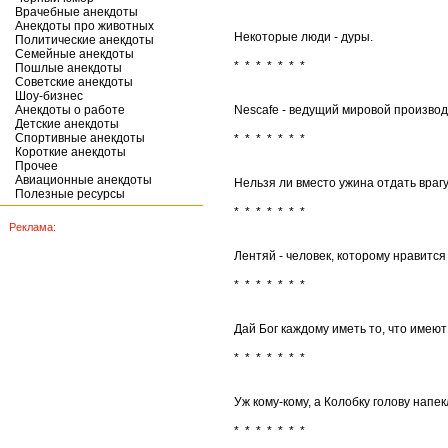
Врачебные анекдоты
Анекдоты про животных
Некоторые люди - дуры.
Политические анекдоты
Семейные анекдоты
* * * * * * *
Пошлые анекдоты
Советские анекдоты
Шоу-бизнес
Анекдоты о работе
Nescafe - ведущий мировой производ
Детские анекдоты
Спортивные анекдоты
* * * * * * *
Короткие анекдоты
Прочее
Авиационные анекдоты
Нельзя ли вместо ужина отдать враг
Полезные ресурсы
* * * * * * *
Реклама:
Лентяй - человек, которому нравится
* * * * * * *
Дай Бог каждому иметь то, что имеют 
* * * * * * *
Уж кому-кому, а Колобку голову напек
* * * * * * *