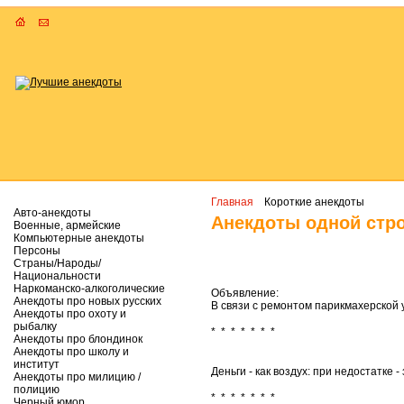
Главная
Короткие анекдоты
Авто-анекдоты
Анекдоты одной стр
Военные, армейские
Компьютерные анекдоты
Персоны
Страны/Народы/
Национальности
Наркоманско-алкоголические
Объявление:
Анекдоты про новых русских
В связи с ремонтом парикмахерской 
Анекдоты про охоту и
рыбалку
* * * * * * *
Анекдоты про блондинок
Анекдоты про школу и
институт
Деньги - как воздух: при недостатке 
Анекдоты про милицию /
полицию
* * * * * * *
Черный юмор