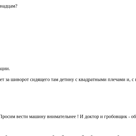
анадцам?
ации.
т за шиворот сидящего там детину с квадратными плечами и, с 
росим вести машину внимательнее ! И доктор и гробовщик - оба