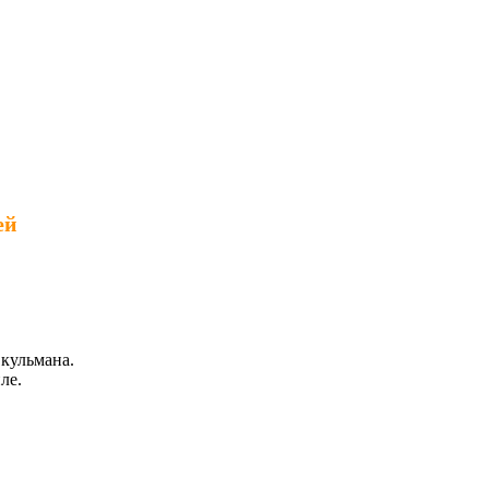
ей
 кульмана.
ле.