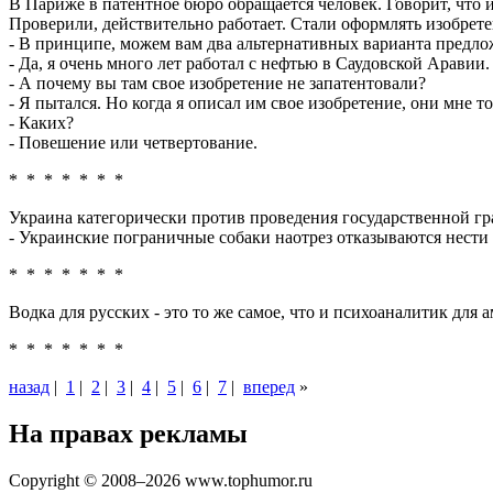
В Париже в патентное бюро обращается человек. Говорит, что и
Проверили, действительно работает. Стали оформлять изобрете
- В принципе, можем вам два альтернативных варианта предлож
- Да, я очень много лет работал с нефтью в Саудовской Аравии. 
- А почему вы там свое изобретение не запатентовали?
- Я пытался. Но когда я описал им свое изобретение, они мне 
- Каких?
- Повешение или четвертование.
* * * * * * *
Украина категорически против проведения государственной гр
- Украинские пограничные собаки наотрез отказываются нести 
* * * * * * *
Водка для русских - это то же самое, что и психоаналитик для 
* * * * * * *
назад
|
1
|
2
|
3
|
4
|
5
|
6
|
7
|
вперед
»
На правах рекламы
Copyright © 2008–2026 www.tophumor.ru