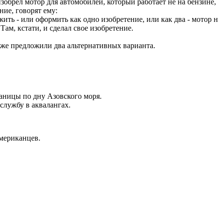
зобрел мотор для автомобилей, который работает не на бензине, 
ние, говорят ему:
ить - или оформить как одно изобретение, или как два - мотор 
Там, кстати, и сделал свое изобретение.
тоже предложили два альтернативных варианта.
аницы по дну Азовского моря.
службу в аквалангах.
американцев.