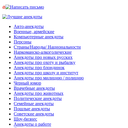
Авто-анекдоты
Военные, армейские
Компьютерные анекдоты
Персоны
Страны/Народы/ Национальности
Наркоманско-алкоголические
Анекдоты про новых русских
Анекдоты про охоту и рыбалку
Анекдоты про блондинок
Анекдоты про школу и институт
Анекдоты про милицию / полицию
Черный юмор
Врачебные анекдоты
Анекдоты про животных
Политические анекдоты
Семейные анекдоты
Пошлые анекдоты
Советские анекдоты
Шоу-бизнес
Анекдоты о работе