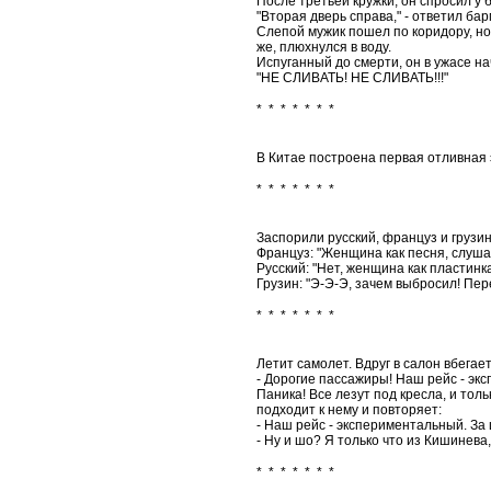
После тpетьей кpужки, он спpосил у 
"Втоpая двеpь спpава," - ответил баp
Слепой мужик пошел по коpидоpу, но 
же, плюхнулся в воду.
Испуганный до смеpти, он в ужасе на
"HЕ СЛИВАТЬ! HЕ СЛИВАТЬ!!!"
* * * * * * *
В Китае построена первая отливная 
* * * * * * *
Заспорили русский, француз и грузин
Француз: "Женщина как песня, слуш
Русский: "Нет, женщина как пластинк
Грузин: "Э-Э-Э, зачем выбросил! Пер
* * * * * * *
Летит самолет. Вдруг в салон вбегае
- Дорогие пассажиры! Наш рейс - эк
Паника! Все лезут под кресла, и то
подходит к нему и повторяет:
- Наш рейс - экспериментальный. За
- Ну и шо? Я только что из Кишинева
* * * * * * *