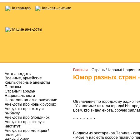
Главная
Страны/Народы/ Национа
Авто-анекдоты
Юмор разных стран -
Военные, армейские
Компьютерные анекдоты
Персоны
Страны/Народы/
Национальности
Наркоманско-алкоголические
Объявление по городскому радио Тел
Анекдоты про новых русских
- Уважаемые жители города! Из город
Анекдоты про охоту и
Всем, кто видел енота, срочно запла
рыбалку
Анекдоты про блондинок
* * * * * * *
Анекдоты про школу и
институт
Анекдоты про милицию /
В одном из ресторанов Парижа к суп
полицию
- Мсье, у нас есть особое правило п
Черный юмор