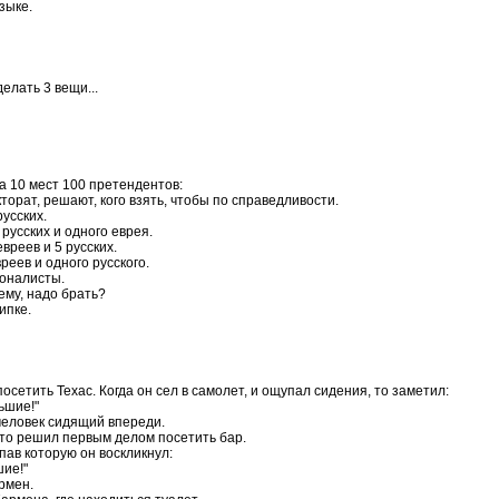
зыке.
елать 3 вещи...
а 10 мест 100 претендентов:
кторат, решают, кого взять, чтобы по справедливости.
русских.
 русских и одного еврея.
вреев и 5 русских.
реев и одного русского.
ионалисты.
оему, надо брать?
ипке.
етить Техас. Когда он сел в самолет, и ощупал сидения, то заметил:
ьшие!"
 человек сидящий впеpеди.
, то pешил пеpвым делом посетить баp.
упав котоpую он воскликнул:
шие!"
аpмен.