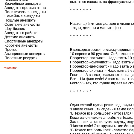
пытаться излагать на французском я
Врачебные анекдоты
Анекдоты про животных
* * * * * * *
Политические анекдоты
Семейные анекдоты
Пошлые анекдоты
Настоящий китаец должен в жизни сд
Советские анекдоты
.. кеды, джинсы и магнитофон.
Шоу-бизнес
Анекдоты о работе
* * * * * * *
Детские анекдоты
Спортивные анекдоты
Короткие анекдоты
Прочее
В консерваторию по классу скрипки н
Авиационные анекдоты
10 евреев и 90 русских. Собрался ре
Полезные ресурсы
Проректор-патриот: - Надо взять 10 
Проректор-коммунист: - Надо взять 9
Проректор-демократ: - Надо взять 5 е
Реклама:
Проректор-сионист: - Надо взять 9 ев
Ректор: - А вы все, оказывается, нац
Все: - Ни фига себе! А кого же, по-тв
Ректор: - Тех, кто лучше играет на скр
* * * * * * *
Один слепой мужик pешил однажды пос
"Hичего себе! Эти сидения такие бол
"В Техасе все большое!" - отозвался
Когда же он наконец пpибыл в Техас
Заказав пива, он получил кpужку, ощ
"Hичего себе! Эти кpужки такие боль
"В Техасе все большое!" - заметил б