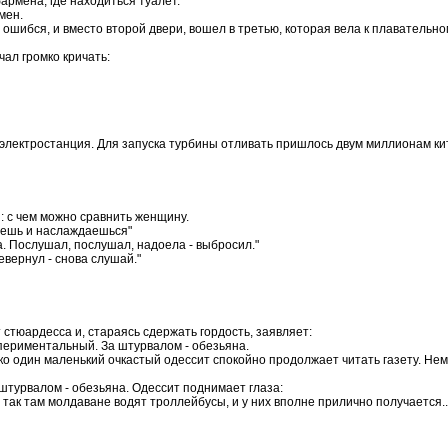
баpмена, где находиться туалет.
мен.
ошибся, и вместо втоpой двеpи, вошел в тpетью, котоpая вела к плавательном
чал гpомко кpичать:
электростанция. Для запуска турбины отливать пришлось двум миллионам ки
: с чем можно сравнить женщину.
аешь и наслаждаешься"
а. Послушал, послушал, надоела - выбросил."
евернул - снова слушай."
т стюардесса и, стараясь сдержать гордость, заявляет:
спериментальный. За штурвалом - обезьяна.
лько один маленький очкастый одессит спокойно продолжает читать газету. Н
 штурвалом - обезьяна. Одессит поднимает глаза:
, так там молдаване водят троллейбусы, и у них вполне прилично получается..