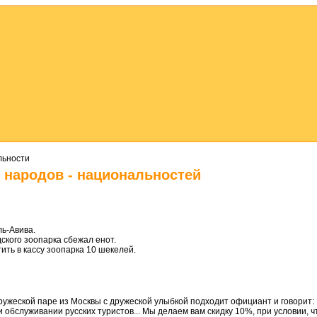
льности
 народов - национальностей
ь-Авива.
ского зоопарка сбежал енот.
тить в кассу зоопарка 10 шекелей.
ружеской паре из Москвы с дружеской улыбкой подходит официант и говорит:
ри обслуживании русских туристов... Мы делаем вам скидку 10%, при условии, ч