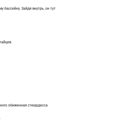
у бассейну. Зайдя внутpь, он тут
тайцев.
емного обиженная стюардесса
.